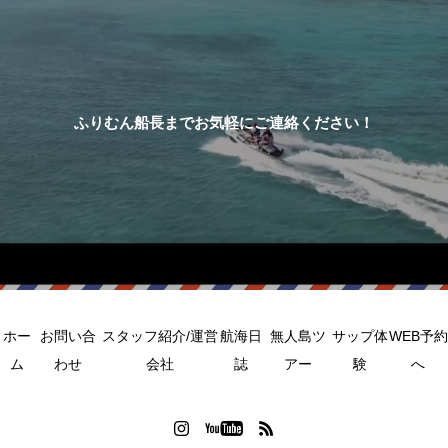
ふりむん船長までお気軽にご連絡ください！
ホー
お問い合
スタッフ紹介/運営
航海日
無人島ツ
サップ体
WEB予約
ム
わせ
会社
誌
アー
験
へ