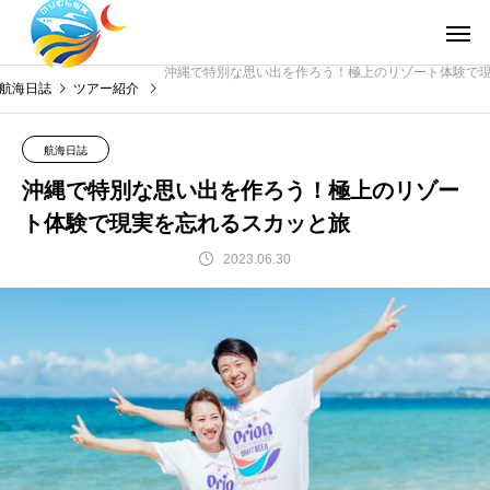
ホーム
サービスメニュ
沖縄で特別な思い出を作ろう！極上のリゾート体験で
航海日誌
ツアー紹介
航海日誌
沖縄で特別な思い出を作ろう！極上のリゾー
ト体験で現実を忘れるスカッと旅
2023.06.30