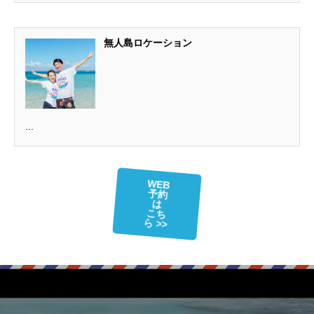
無人島ロケーション
...
WEB
予約
は
こち
ら >>